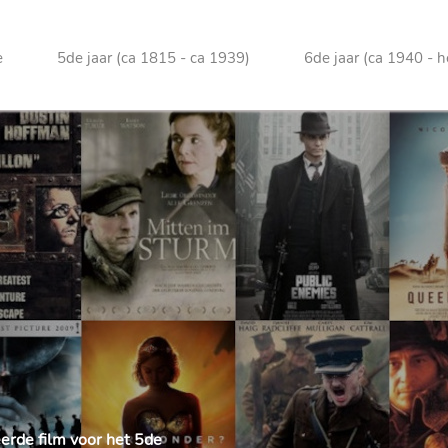
e
5de jaar (ca 1815 - ca 1939)
6de jaar (ca 1940 - 
eerde film voor het 5de