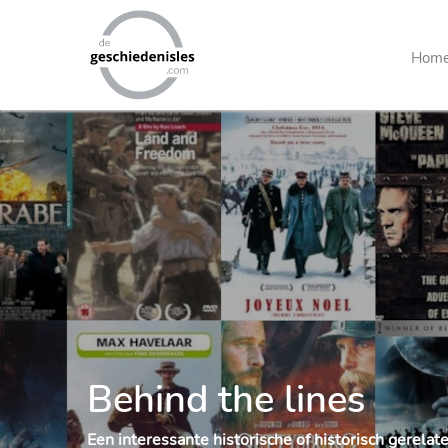
Main
Hom
Menu
Behind the lines
Een interessante historische of historisch gerelat