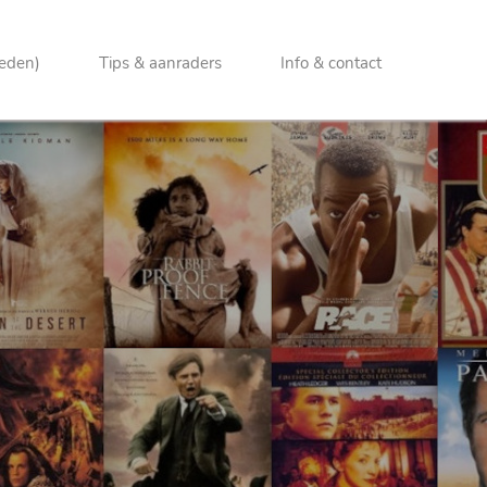
heden)
Tips & aanraders
Info & contact